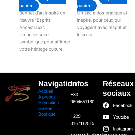
panier
panier
Bonnet d’art inspiré de
Un sac à dos pratique et
l’œuvre “Esprits
inspiré, pour ceux qui
Ancestraux”.
voyagent avec l’esprit et
Un accessoire
le cœur.
symbolique pour affirmer
votre héritage culturel.
Navigation
Infos
Réseaux
Accueil
sociaux
+33
A propos
0604651160
Exposition
Facebook
Galerie
Boutique
+229
Youtube
0167112519
Instagram