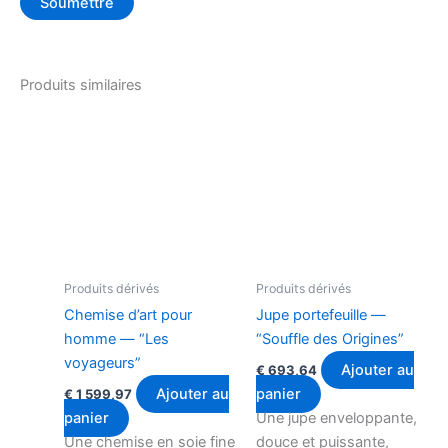
Produits similaires
Produits dérivés
Produits dérivés
Chemise d’art pour
Jupe portefeuille —
homme — “Les
“Souffle des Origines”
voyageurs”
Ajouter au
€
693,64
Ajouter au
panier
€
1 599,97
panier
Une jupe enveloppante,
Une chemise en soie fine
douce et puissante,