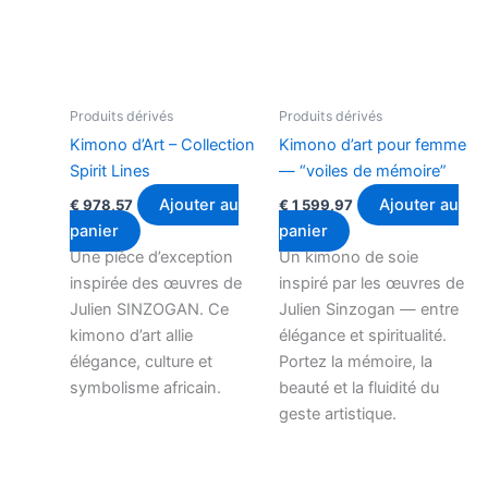
Produits dérivés
Produits dérivés
Kimono d’Art – Collection
Kimono d’art pour femme
Spirit Lines
— “voiles de mémoire”
Ajouter au
Ajouter au
€
978,57
€
1 599,97
panier
panier
Une pièce d’exception
Un kimono de soie
inspirée des œuvres de
inspiré par les œuvres de
Julien SINZOGAN. Ce
Julien Sinzogan — entre
kimono d’art allie
élégance et spiritualité.
élégance, culture et
Portez la mémoire, la
symbolisme africain.
beauté et la fluidité du
geste artistique.