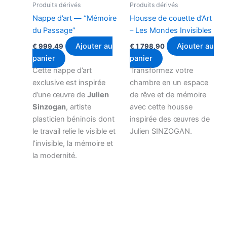
Produits dérivés
Produits dérivés
Nappe d’art — “Mémoire
Housse de couette d’Art
du Passage”
– Les Mondes Invisibles
Ajouter au
Ajouter au
€
999,49
€
1 798,90
panier
panier
Cette nappe d’art
Transformez votre
exclusive est inspirée
chambre en un espace
d’une œuvre de
Julien
de rêve et de mémoire
Sinzogan
, artiste
avec cette housse
plasticien béninois dont
inspirée des œuvres de
le travail relie le visible et
Julien SINZOGAN.
l’invisible, la mémoire et
la modernité.