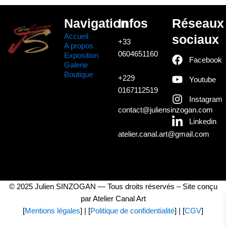
Navigation
Infos
Réseaux
Accueil
sociaux
+33
A propos
0604651160
Exposition
Facebook
Galerie
Boutique
+229
Youtube
0167112519
Instagram
contact@juliensinzogan.com
Linkedin
atelier.canal.art@gmail.com
© 2025 Julien SINZOGAN — Tous droits réservés – Site conçu
par Atelier Canal Art
[
Mentions légales
] | [
Politique de confidentialité
] | [
CGV
]