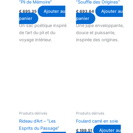
“Pli de Mémoire”
“Souffle des Origines”
Ajouter au
Ajouter au
€
695,35
€
693,64
panier
panier
Un sac poétique inspiré
Une jupe enveloppante,
de l’art du pli et du
douce et puissante,
voyage intérieur.
inspirée des origines.
Produits dérivés
Produits dérivés
Rideau d’Art – “Les
Foulard carré en soie
Esprits du Passage”
Ajouter au
€
199,51