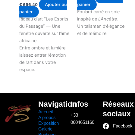
Ajouter au
panier
€
696,40
panier
Foulard carré en soie
Rideau d’art “Les Esprits
inspiré de
L’Ancêtre
.
du Passage” — Une
Un talisman d’élégance
fenêtre ouverte sur l’âme
et de mémoire.
africaine.
Entre ombre et lumière,
laissez entrer l’émotion
de l’art dans votre
espace.
Navigation
Infos
Réseaux
Accueil
sociaux
+33
A propos
0604651160
Exposition
Facebook
Galerie
Boutique