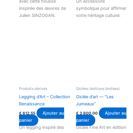
avec cette housse
Un accessoire
inspirée des œuvres de
symbolique pour affirmer
Julien SINZOGAN.
votre héritage culturel.
Produits dérivés
Giclées (éditions limitées)
Legging d’Art – Collection
Giclée d’art — “Les
Renaissance
Jumeaux”
Ajouter au
Ajouter au
€
612,55
€
3 800,00
panier
panier
Un legging inspiré des
Giclée Fine Art en édition