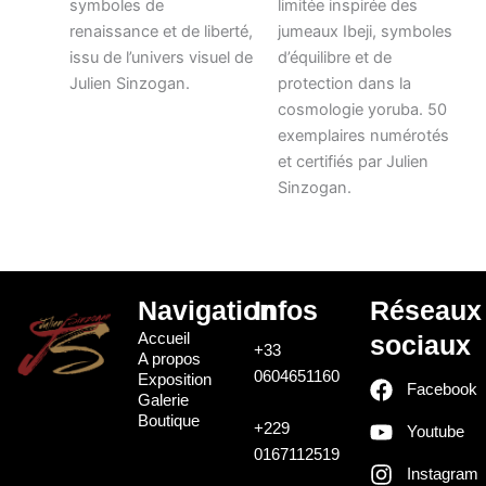
symboles de
limitée inspirée des
renaissance et de liberté,
jumeaux Ibeji, symboles
issu de l’univers visuel de
d’équilibre et de
Julien Sinzogan.
protection dans la
cosmologie yoruba. 50
exemplaires numérotés
et certifiés par Julien
Sinzogan.
Navigation
Infos
Réseaux
Accueil
sociaux
+33
A propos
0604651160
Exposition
Facebook
Galerie
Boutique
+229
Youtube
0167112519
Instagram