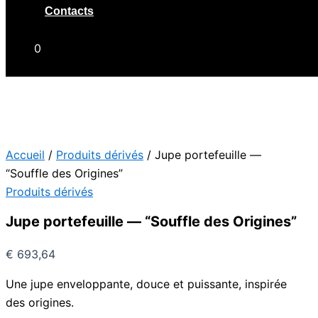
Contacts
€
0,00
0
Accueil
/
Produits dérivés
/ Jupe portefeuille —
“Souffle des Origines”
Produits dérivés
Jupe portefeuille — “Souffle des Origines”
€
693,64
Une jupe enveloppante, douce et puissante, inspirée
des origines.