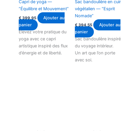
Capri de yoga —
Sac bandoulière en cuir
“Équilibre et Mouvement”
végétalien — “Esprit
Nomade”
Ajouter au
€
399,95
panier
Ajouter au
€
394,55
Élevez votre pratique du
panier
yoga avec ce capri
Sac bandoulière inspiré
artistique inspiré des flux
du voyage intérieur.
d’énergie et de liberté.
Un art que l’on porte
avec soi.