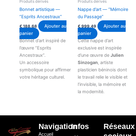
Produits dérivés
Produits dérivés
Bonnet artistique —
Nappe d’art — “Mémoire
“Esprits Ancestraux”
du Passage”
Ajouter au
Ajouter au
€
188,68
€
999,49
panier
panier
Bonnet d’art inspiré de
Cette nappe d’art
l’œuvre “Esprits
exclusive est inspirée
Ancestraux”.
d’une œuvre de
Julien
Un accessoire
Sinzogan
, artiste
symbolique pour affirmer
plasticien béninois dont
votre héritage culturel.
le travail relie le visible et
l’invisible, la mémoire et
la modernité.
Navigation
Infos
Réseaux
Accueil
sociaux