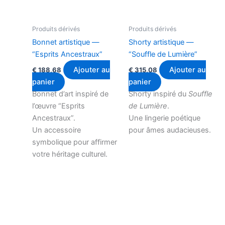
Produits dérivés
Produits dérivés
Bonnet artistique —
Shorty artistique —
“Esprits Ancestraux”
“Souffle de Lumière”
Ajouter au
Ajouter au
€
188,68
€
315,08
panier
panier
Bonnet d’art inspiré de
Shorty inspiré du
Souffle
l’œuvre “Esprits
de Lumière
.
Ancestraux”.
Une lingerie poétique
Un accessoire
pour âmes audacieuses.
symbolique pour affirmer
votre héritage culturel.