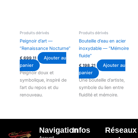
Produits dérivés
Produits dérivés
Peignoir d’art —
Bouteille d’eau en acier
“Renaissance Nocturne”
inoxydable — “Mémoire
fluide”
Ajouter au
€
699,11
panier
Ajouter au
€
198,21
Peignoir doux et
panier
symbolique, inspiré de
Une bouteille d’artiste,
l’art du repos et du
symbole du lien entre
renouveau.
fluidité et mémoire.
Navigation
Infos
Réseaux
Accueil