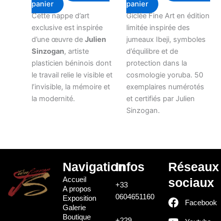
panier
panier
Cette nappe d’art
Giclée Fine Art en édition
exclusive est inspirée
limitée inspirée des
d’une œuvre de
Julien
jumeaux Ibeji, symboles
Sinzogan
, artiste
d’équilibre et de
plasticien béninois dont
protection dans la
le travail relie le visible et
cosmologie yoruba. 50
l’invisible, la mémoire et
exemplaires numérotés
la modernité.
et certifiés par Julien
Sinzogan.
Navigation
Infos
Réseaux
Accueil
sociaux
+33
A propos
0604651160
Exposition
Facebook
Galerie
Boutique
+229