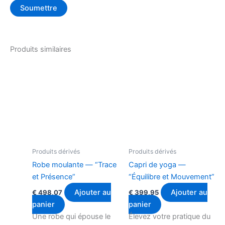
Produits similaires
Produits dérivés
Produits dérivés
Robe moulante — “Trace
Capri de yoga —
et Présence”
“Équilibre et Mouvement”
Ajouter au
Ajouter au
€
498,07
€
399,95
panier
panier
Une robe qui épouse le
Élevez votre pratique du