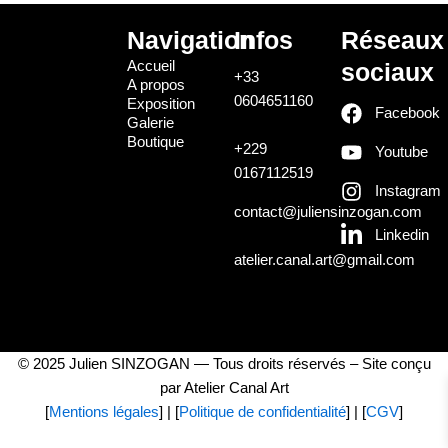
Navigation
Infos
Réseaux
Accueil
sociaux
+33
A propos
0604651160
Exposition
Facebook
Galerie
Boutique
+229
Youtube
0167112519
Instagram
contact@juliensinzogan.com
Linkedin
atelier.canal.art@gmail.com
© 2025 Julien SINZOGAN — Tous droits réservés – Site conçu
par Atelier Canal Art
[
Mentions légales
] | [
Politique de confidentialité
] | [
CGV
]