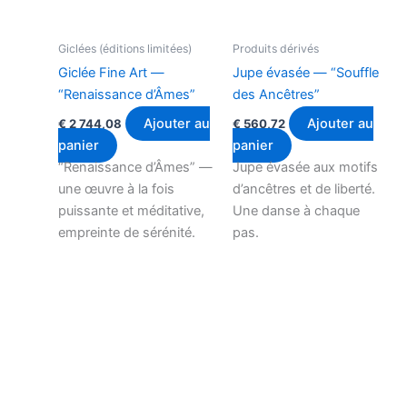
Giclées (éditions limitées)
Produits dérivés
Giclée Fine Art —
Jupe évasée — “Souffle
“Renaissance d’Âmes”
des Ancêtres”
Ajouter au
Ajouter au
€
2 744,08
€
560,72
panier
panier
“Renaissance d’Âmes” —
Jupe évasée aux motifs
une œuvre à la fois
d’ancêtres et de liberté.
puissante et méditative,
Une danse à chaque
empreinte de sérénité.
pas.