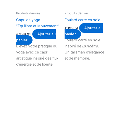
Produits dérivés
Produits dérivés
Capri de yoga —
Foulard carré en soie
“Équilibre et Mouvement”
Ajouter au
€
199,51
Ajouter au
panier
€
399,95
panier
Foulard carré en soie
Élevez votre pratique du
inspiré de
L’Ancêtre
.
yoga avec ce capri
Un talisman d’élégance
artistique inspiré des flux
et de mémoire.
d’énergie et de liberté.