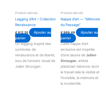
Produits dérivés
Produits dérivés
Legging d’Art – Collection
Nappe d’art — “Mémoire
Renaissance
du Passage”
Ajouter au
Ajouter au
€
612,55
€
999,49
panier
panier
Un legging inspiré des
Cette nappe d’art
symboles de
exclusive est inspirée
renaissance et de liberté,
d’une œuvre de
Julien
issu de l’univers visuel de
Sinzogan
, artiste
Julien Sinzogan.
plasticien béninois dont
le travail relie le visible et
l’invisible, la mémoire et
la modernité.