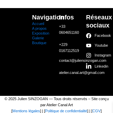
Navigation
Infos
Réseaux
Accueil
sociaux
+33
A propos
0604651160
Exposition
Facebook
Galerie
Boutique
+229
Youtube
0167112519
Instagram
contact@juliensinzogan.com
Linkedin
atelier.canal.art@gmail.com
© 2025 Julien SINZOGAN — Tous droits réservés – Site conçu
par Atelier Canal Art
[
Mentions légales
] | [
Politique de confidentialité
] | [
CGV
]