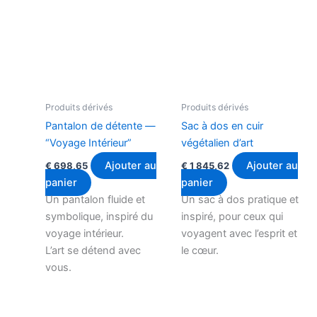
Produits dérivés
Produits dérivés
Pantalon de détente —
Sac à dos en cuir
“Voyage Intérieur”
végétalien d’art
Ajouter au
Ajouter au
€
698,65
€
1 845,62
panier
panier
Un pantalon fluide et
Un sac à dos pratique et
symbolique, inspiré du
inspiré, pour ceux qui
voyage intérieur.
voyagent avec l’esprit et
L’art se détend avec
le cœur.
vous.