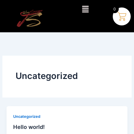
Aller
Menu
0
au
contenu
Uncategorized
Uncategorized
Hello world!