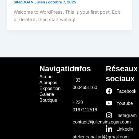
SINZOGAN Julien
/
octobre 7, 2025
Welcome to WordPress. This is your first post. Edit
or delete it, then start writing!
Navigation
Infos
Réseaux
Accueil
sociaux
+33
A propos
0604651160
Exposition
Facebook
Galerie
Boutique
+229
Youtube
0167112519
Instagram
contact@juliensinzogan.com
Linkedin
atelier.canal.art@gmail.com