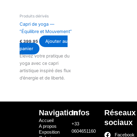
Produits dérivés
Capri de yoga —
“Équilibre et Mouvement”
Ajouter au
€
399,95
panier
Élevez votre pratique du
yoga avec ce capri
artistique inspiré des flux
d’énergie et de liberté.
Navigation
Infos
Réseaux
Accueil
sociaux
+33
A propos
0604651160
Exposition
Facebook