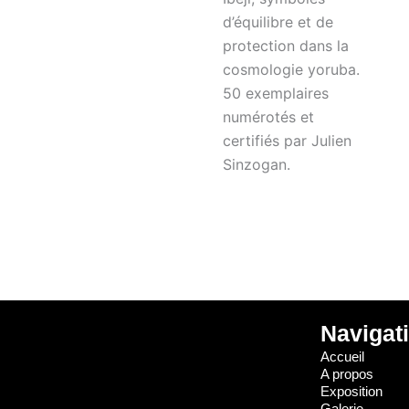
d’équilibre et de
protection dans la
cosmologie yoruba.
50 exemplaires
numérotés et
certifiés par Julien
Sinzogan.
Navigat
Accueil
A propos
Exposition
Galerie