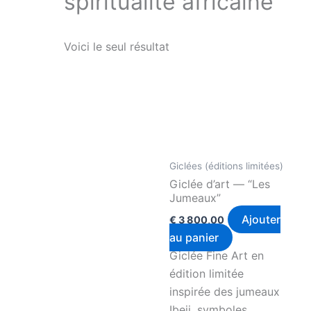
spiritualité africaine
Voici le seul résultat
Giclées (éditions limitées)
Giclée d’art — “Les
Jumeaux”
Ajouter
€
3 800,00
au panier
Giclée Fine Art en
édition limitée
inspirée des jumeaux
Ibeji, symboles