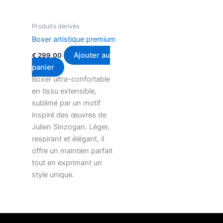
Produits dérivés
Boxer artistique premium
Ajouter au
€
299,00
panier
Boxer ultra-confortable
en tissu extensible,
sublimé par un motif
inspiré des œuvres de
Julien Sinzogan. Léger,
respirant et élégant, il
offre un maintien parfait
tout en exprimant un
style unique.