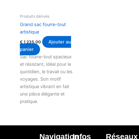
Produits dérivés
Grand sac fourre-tout
artistique
Ajouter au
€
1 235,00
panier
Sac fourre-tout spacieux
et résistant, idéal pour le
quotidien, le travail ou les
voyages. Son motif
artistique vibrant en fait
une pièce élégante et
pratique.
Navigation
Infos
Réseaux