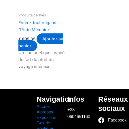
Produits dérivés
Fourre-tout origami —
“Pli de Mémoire”
Ajouter au
€
695,35
panier
Un sac poétique inspiré
de l’art du pli et du
voyage intérieur.
Navigation
Infos
Réseaux
Accueil
sociaux
+33
A propos
0604651160
Exposition
Facebook
Galerie
Boutique