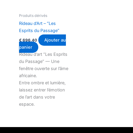
Produits dérivés
Rideau d’Art – “Les
Esprits du Passage”
Ajouter au
€
696,40
panier
Rideau d’art “Les Esprits
du Passage” — Une
fenêtre ouverte sur l’âme
africaine.
Entre ombre et lumière,
laissez entrer l’émotion
de l’art dans votre
espace.