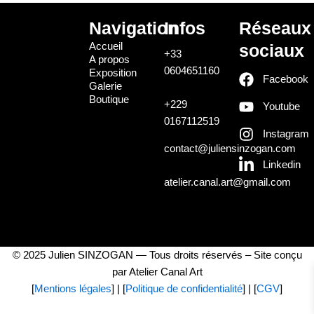
Navigation
Infos
Réseaux
Accueil
sociaux
+33
A propos
0604651160
Exposition
Facebook
Galerie
Boutique
+229
Youtube
0167112519
Instagram
contact@juliensinzogan.com
Linkedin
atelier.canal.art@gmail.com
© 2025 Julien SINZOGAN — Tous droits réservés – Site conçu
par Atelier Canal Art
[
Mentions légales
] | [
Politique de confidentialité
] | [
CGV
]