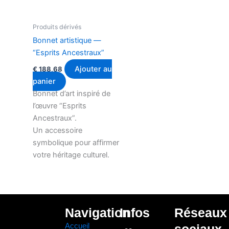
Produits dérivés
Bonnet artistique —
“Esprits Ancestraux”
Ajouter au
€
188,68
panier
Bonnet d’art inspiré de
l’œuvre “Esprits
Ancestraux”.
Un accessoire
symbolique pour affirmer
votre héritage culturel.
Navigation
Infos
Réseaux
Accueil