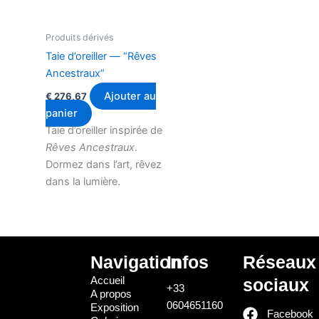
Produits dérivés
Taie d’oreiller — “Rêves
Ancestraux”
Ajouter au
€
276,67
panier
Taie d’oreiller inspirée de
Rêves Ancestraux
.
Dormez dans l’art, rêvez
dans la lumière.
Navigation
Infos
Réseaux
Accueil
sociaux
+33
A propos
0604651160
Exposition
Facebook