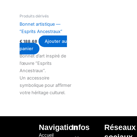
Produits dérivés
Bonnet artistique —
“Esprits Ancestraux”
Ajouter au
€
188,68
panier
Bonnet d’art inspiré de
l’œuvre “Esprits
Ancestraux”.
Un accessoire
symbolique pour affirmer
votre héritage culturel.
Navigation
Infos
Réseaux
Accueil