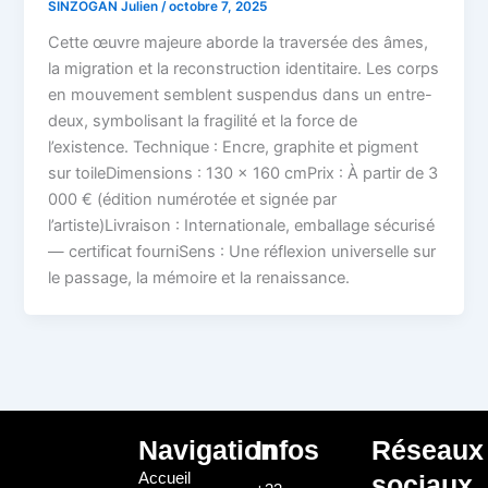
SINZOGAN Julien
/
octobre 7, 2025
Cette œuvre majeure aborde la traversée des âmes,
la migration et la reconstruction identitaire. Les corps
en mouvement semblent suspendus dans un entre-
deux, symbolisant la fragilité et la force de
l’existence. Technique : Encre, graphite et pigment
sur toileDimensions : 130 × 160 cmPrix : À partir de 3
000 € (édition numérotée et signée par
l’artiste)Livraison : Internationale, emballage sécurisé
— certificat fourniSens : Une réflexion universelle sur
le passage, la mémoire et la renaissance.
Navigation
Infos
Réseaux
Accueil
sociaux